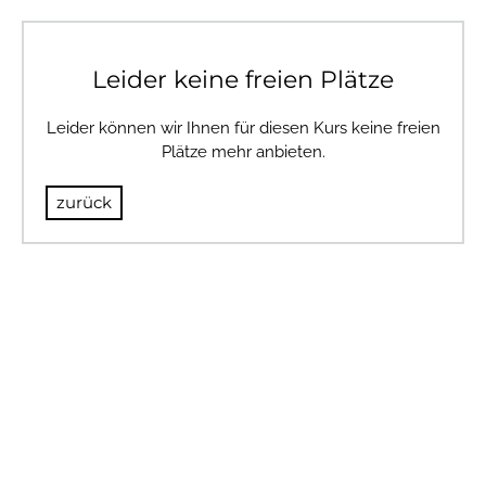
Leider keine freien Plätze
Leider können wir Ihnen für diesen Kurs keine freien
Plätze mehr anbieten.
zurück
© 2024 BULLSANDBEARS
Impressum
AGB
Datenschutz
Risikohinweis
© 2024 BULLSANDBEARS
Impressum
AGB
Datenschutz